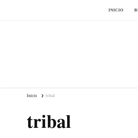
INICIO
B
Inicio
tribal
tribal