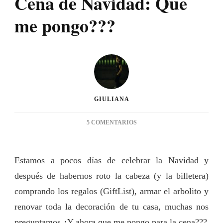
Cena de Navidad: Que
me pongo???
GIULIANA
EN
5 COMENTARIOS
CENA
DE
NAVIDAD:
Estamos a pocos días de celebrar la Navidad y
QUE
después de habernos roto la cabeza (y la billetera)
ME
PONGO???
comprando los regalos (GiftList), armar el arbolito y
renovar toda la decoración de tu casa, muchas nos
preguntamos ¿Y ahora que me pongo para la cena???