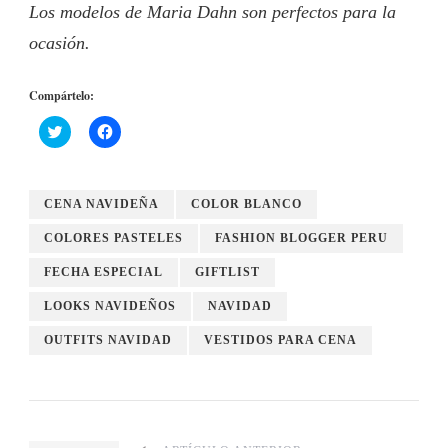
Los modelos de Maria Dahn son perfectos para la
ocasión.
Compártelo:
Haz
Haz
clic
clic
para
para
compartir
compartir
en
en
Twitter
Facebook
CENA NAVIDEÑA
COLOR BLANCO
(Se
(Se
abre
abre
en
en
COLORES PASTELES
FASHION BLOGGER PERU
una
una
ventana
ventana
nueva)
nueva)
FECHA ESPECIAL
GIFTLIST
LOOKS NAVIDEÑOS
NAVIDAD
OUTFITS NAVIDAD
VESTIDOS PARA CENA