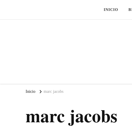
INICIO
B
Inicio
marc jacobs
marc jacobs