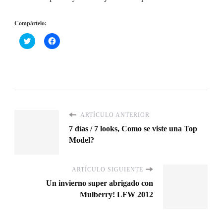
Compártelo:
Haz
Haz
clic
clic
para
para
compartir
compartir
en
en
Twitter
Facebook
(Se
(Se
abre
abre
en
en
una
una
ventana
ventana
nueva)
nueva)
ARTÍCULO ANTERIOR
7 días / 7 looks, Como se viste una Top
Model?
ARTÍCULO SIGUIENTE
Un invierno super abrigado con
Mulberry! LFW 2012