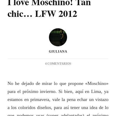
I love Moschino! Tan
chic… LFW 2012
GIULIANA
EN
4 COMENTARIOS
I
LOVE
MOSCHINO!
No he dejado de mirar lo que propone «Moschino»
TAN
para el próximo invierno. Si bien, aquí en Lima, ya
CHIC…
LFW
estamos en primavera, vale la pena echar un vistazo
2012
a los coloridos diseños, para así tener una idea de lo
que podemos usar (super adelantadas) el próximo