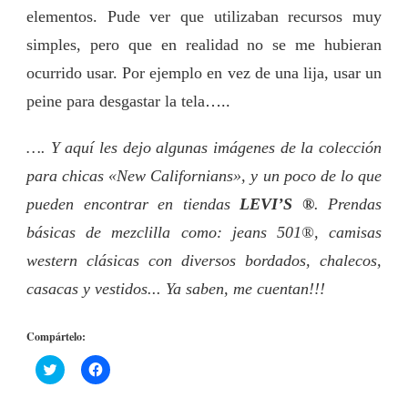
elementos. Pude ver que utilizaban recursos muy
simples, pero que en realidad no se me hubieran
ocurrido usar. Por ejemplo en vez de una lija, usar un
peine para desgastar la tela
…..
…. Y aquí les dejo algunas imágenes de la colección
para chicas «New Californians», y un poco de lo que
pueden encontrar en tiendas
LEVI’S ®
. Prendas
básicas de mezclilla como: jeans 501®, camisas
western clásicas con diversos bordados, chalecos,
casacas y vestidos.
.. Ya saben, me cuentan!!!
Compártelo:
Haz
Haz
clic
clic
para
para
compartir
compartir