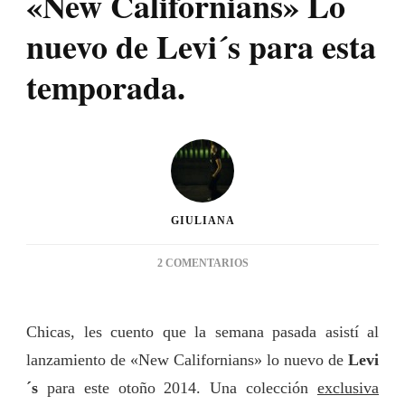
«New Californians» Lo
nuevo de Levi´s para esta
temporada.
GIULIANA
EN
2 COMENTARIOS
«NEW
CALIFORNIANS»
LO
Chicas, les cuento que la semana pasada asistí al
NUEVO
lanzamiento de «New Californians» lo nuevo de
DE
Levi
LEVI
´s
para este otoño 2014. Una colección
exclusiva
´S