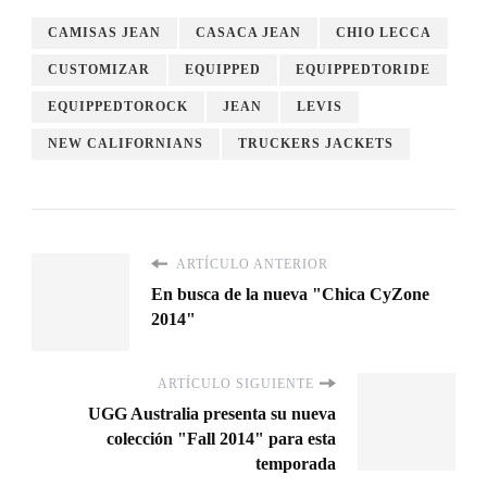
en
en
Twitter
Facebook
CAMISAS JEAN
CASACA JEAN
CHIO LECCA
(Se
(Se
abre
abre
en
en
CUSTOMIZAR
EQUIPPED
EQUIPPEDTORIDE
una
una
ventana
ventana
nueva)
nueva)
EQUIPPEDTOROCK
JEAN
LEVIS
NEW CALIFORNIANS
TRUCKERS JACKETS
ARTÍCULO ANTERIOR
En busca de la nueva "Chica CyZone
2014"
ARTÍCULO SIGUIENTE
UGG Australia presenta su nueva
colección "Fall 2014" para esta
temporada