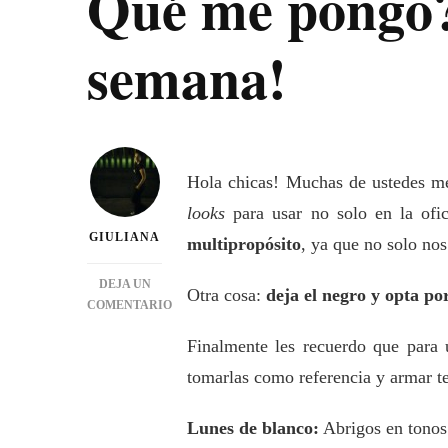
Qué me pongo? 
semana!
Hola chicas! Muchas de ustedes m
looks
para usar no solo en la ofic
GIULIANA
multipropósito
, ya que no solo no
DEJA UN
Otra cosa:
deja el negro y opta po
COMENTARIO
EN
Finalmente les recuerdo que para
QUÉ
ME
tomarlas como referencia y armar te
PONGO?
OPCIONES
Lunes de blanco:
Abrigos en tonos 
FABULOSAS