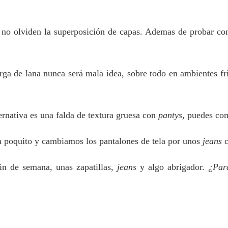
 no olviden la superposición de capas. Ademas de probar co
ga de lana nunca será mala idea, sobre todo en ambientes f
ernativa es una falda de textura gruesa con
pantys,
puedes co
 poquito y cambiamos los pantalones de tela por unos
jeans
c
fin de semana, unas zapatillas,
jeans
y algo abrigador.
¿Par