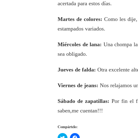
PARA
acertada para estos días.
TODA
LA
Martes de colores:
Como les dije,
SEMANA!
estampados variados.
Miércoles de lana:
Una chompa lar
sea obligado.
Jueves de falda:
Otra excelente alt
Viernes de jeans:
Nos relajamos un
Sábado de zapatillas:
Por fin el 
saben,me cuentan!!!
Compártelo:
Haz
Haz