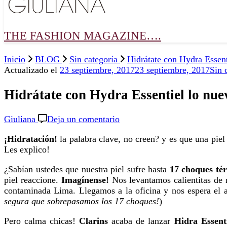
THE FASHION MAGAZINE….
Inicio
BLOG
Sin categoría
Hidrátate con Hydra Essent
Actualizado el
23 septiembre, 2017
23 septiembre, 2017
Sin 
Hidrátate con Hydra Essentiel lo nue
en
Giuliana
Deja un comentario
Hidrátate
¡Hidratación!
la palabra clave, no creen? y es que una piel
con
Les explico!
Hydra
Essentiel
¿Sabían ustedes que nuestra piel sufre hasta
17 choques té
lo
piel reaccione.
Imagínense!
Nos levantamos calientitas de 
nuevo
contaminada Lima. Llegamos a la oficina y nos espera el ai
de
segura que sobrepasamos los 17 choques!
)
Clarins!
Pero calma chicas!
Clarins
acaba de lanzar
Hidra Essent