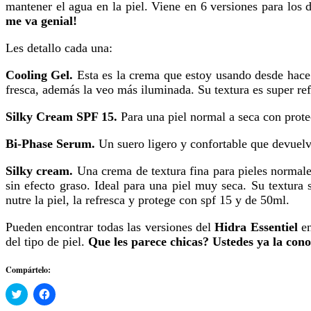
mantener el agua en la piel. Viene en 6 versiones para los d
me va genial!
Les detallo cada una:
Cooling Gel.
Esta es la crema que estoy usando desde hace
fresca, además la veo más iluminada. Su textura es super re
Silky Cream SPF 15.
Para una piel normal a seca con protec
Bi-Phase Serum.
Un suero ligero y confortable que devuelve
Silky cream.
Una crema de textura fina para pieles normale
sin efecto graso. Ideal para una piel muy seca. Su textura s
nutre la piel, la refresca y protege con spf 15 y de 50ml.
Pueden encontrar todas las versiones del
Hidra Essentiel
en
del tipo de piel.
Que les parece chicas? Ustedes ya la con
Compártelo:
Haz
Haz
clic
clic
para
para