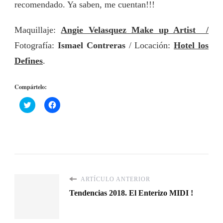
recomendado. Ya saben, me cuentan!!!
Maquillaje:
Angie Velasquez Make up Artist /
Fotografía:
Ismael Contreras
/ Locación:
Hotel los
Defines
.
Compártelo:
Haz
Haz
clic
clic
para
para
compartir
compartir
en
en
Twitter
Facebook
(Se
(Se
abre
abre
en
en
una
una
ventana
ventana
nueva)
nueva)
ARTÍCULO ANTERIOR
Tendencias 2018. El Enterizo MIDI !