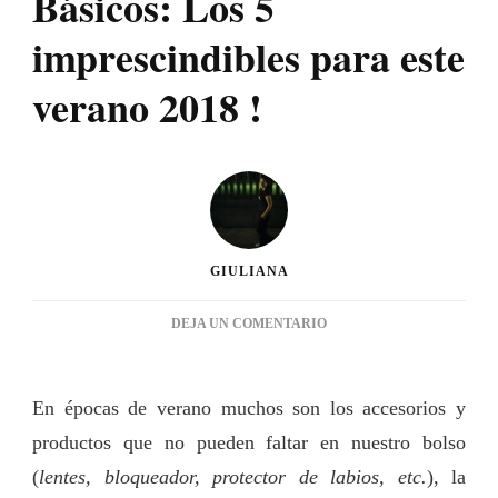
Básicos: Los 5
imprescindibles para este
verano 2018 !
GIULIANA
EN
DEJA UN COMENTARIO
BÁSICOS:
LOS
5
En épocas de verano muchos son los accesorios y
IMPRESCINDIBLES
productos que no pueden faltar en nuestro bolso
PARA
ESTE
(
lentes, bloqueador, protector de labios, etc.
), la
VERANO