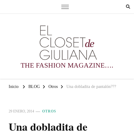
THE FASHION MAGAZINE….
Inicio
BLOG
Otros
Una dobladita de pantalón???
29 ENERO, 2014
OTROS
Una dobladita de