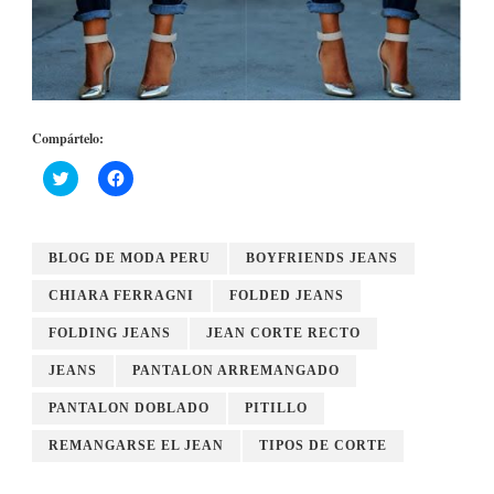
Compártelo:
Haz
Haz
clic
clic
para
para
compartir
compartir
en
en
Twitter
Facebook
BLOG DE MODA PERU
BOYFRIENDS JEANS
(Se
(Se
abre
abre
en
en
CHIARA FERRAGNI
FOLDED JEANS
una
una
ventana
ventana
nueva)
nueva)
FOLDING JEANS
JEAN CORTE RECTO
JEANS
PANTALON ARREMANGADO
PANTALON DOBLADO
PITILLO
REMANGARSE EL JEAN
TIPOS DE CORTE