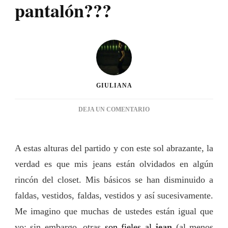
pantalón???
GIULIANA
EN
DEJA UN COMENTARIO
UNA
DOBLADITA
DE
A estas alturas del partido y con este sol abrazante, la
PANTALÓN???
verdad es que mis jeans están olvidados en algún
rincón del closet. Mis básicos se han disminuido a
faldas, vestidos, faldas, vestidos y así sucesivamente.
Me imagino que muchas de ustedes están igual que
yo; sin embargo, otras
son fieles al
jean
(al menos