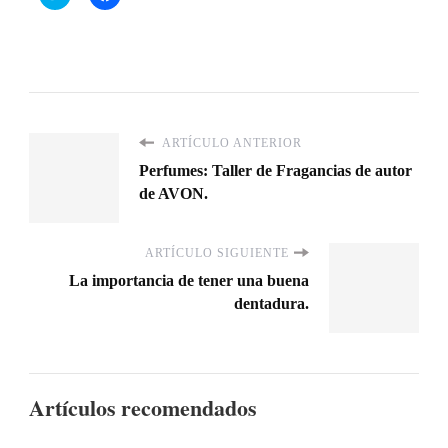
clic
clic
para
para
compartir
compartir
en
en
Twitter
Facebook
(Se
(Se
abre
abre
en
en
una
una
ventana
ventana
nueva)
nueva)
ARTÍCULO ANTERIOR
Perfumes: Taller de Fragancias de autor
de AVON.
ARTÍCULO SIGUIENTE
La importancia de tener una buena
dentadura.
Artículos recomendados