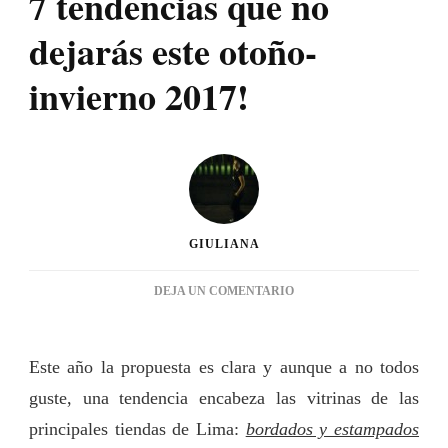
7 tendencias que no
dejarás este otoño-
invierno 2017!
GIULIANA
EN
DEJA UN COMENTARIO
7
TENDENCIAS
QUE
Este año la propuesta es clara y aunque a no todos
NO
guste, una tendencia encabeza las vitrinas de las
DEJARÁS
ESTE
principales tiendas de Lima:
bordados y estampados
OTOÑO-