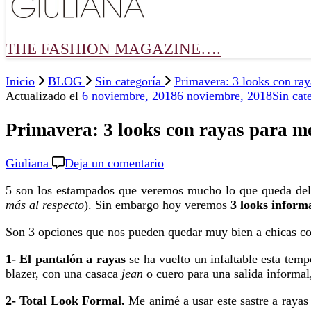
THE FASHION MAGAZINE….
Inicio
BLOG
Sin categoría
Primavera: 3 looks con ray
Actualizado el
6 noviembre, 2018
6 noviembre, 2018
Sin cat
Primavera: 3 looks con rayas para me
en
Giuliana
Deja un comentario
Primavera:
5 son los estampados que veremos mucho lo que queda del
3
más al respecto
). Sin embargo hoy veremos
3 looks inform
looks
con
Son 3 opciones que nos pueden quedar muy bien a chicas co
rayas
para
1- El pantalón a rayas
se ha vuelto un infaltable esta tem
media
blazer, con una casaca
jean
o cuero para una salida informal
estación!
2- Total Look Formal.
Me animé a usar este sastre a raya