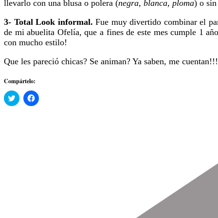
llevarlo con una blusa o polera (
negra, blanca, ploma
) o si
3- Total Look informal.
Fue muy divertido combinar el pan
de mi abuelita Ofelía, que a fines de este mes cumple 1 añ
con mucho estilo!
Que les pareció chicas? Se animan? Ya saben, me cuentan!!!
Compártelo:
Haz
Haz
clic
clic
para
para
compartir
compartir
en
en
Twitter
Facebook
(Se
(Se
abre
abre
en
en
una
una
ventana
ventana
nueva)
nueva)