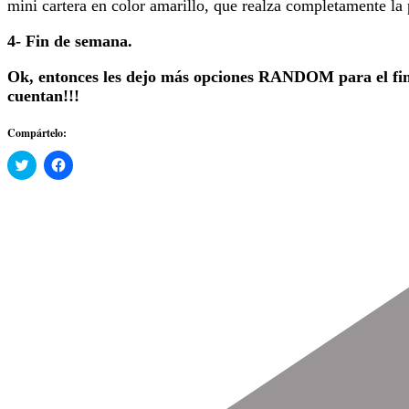
mini cartera en color amarillo, que realza completamente la 
4- Fin de semana.
Ok, entonces les dejo más opciones RANDOM para el fin d
cuentan!!!
Compártelo:
Haz
Haz
clic
clic
para
para
compartir
compartir
en
en
Twitter
Facebook
(Se
(Se
abre
abre
en
en
una
una
ventana
ventana
nueva)
nueva)