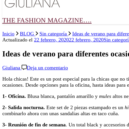
THE FASHION MAGAZINE….
Inicio
BLOG
Sin categoría
Ideas de verano para difer
Actualizado el
22 febrero, 2020
22 febrero, 2020
Sin categorí
Ideas de verano para diferentes ocasi
en
Giuliana
Deja un comentario
Ideas
Hola chicas! Este es un post especial para la chicas que no 
de
ocasiones. Desde opciones para la oficina, hasta ideas para
verano
para
1- Oficina.
Blusa blanca, pantalón amarillo y
mules
altos ne
diferentes
ocasiones!
2- Salida nocturna.
Este set de 2 piezas estampado es un
hi
combinarlo ahora con unas sandalias altas en taco cuña.
3- Reunión de fin de semana
. Un total black y accesorios 