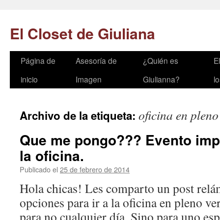
El Closet de Giuliana
Página de
Asesoría de
¿Quién es
E
Ir
inicio
Imagen
Giulianna?
l
al
contenido
oficina en pleno
Archivo de la etiqueta:
Que me pongo??? Evento imp
la oficina.
Publicado el
25 de febrero de 2014
por
El Closet de
Giuliana
Hola chicas! Les comparto un post rel
opciones para ir a la oficina en pleno ve
para no cualquier día. Sino para uno esp