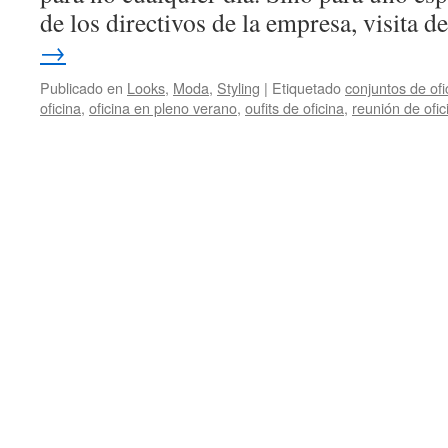
de los directivos de la empresa, visita 
→
Publicado en
Looks
,
Moda
,
Styling
|
Etiquetado
conjuntos de ofi
oficina
,
oficina en pleno verano
,
oufits de oficina
,
reunión de ofic