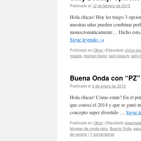
Publicado el
12 de febrero de 2015
de
El 
Hola chicas! Hoy les traigo 3 opcio
nuestras uñas pueden combinar perfe
monocromáticamente… Dicho esto, e
Sigue leyendo
→
Publicado en
Otros
|
Etiquetado
china gl
rosada
,
morgan taylor
,
sally beauty
,
sally
Buena Onda con “PZ” M
Publicado el
2 de enero de 2015
de
El Cl
Hola chicas! Cómo están? En el pri
que conocí el 2014 y que se ganó 
concepto super divertido …
Sigue 
Publicado en
Otros
|
Etiquetado
alpargat
blogger de moda peru
,
Buena Onda
,
espa
de verano
|
7 comentarios