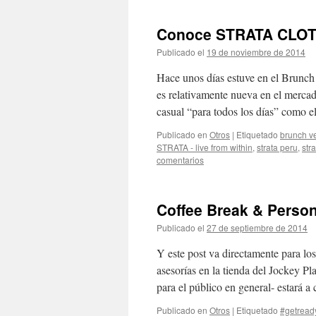
Conoce STRATA CLOTHI
Publicado el
19 de noviembre de 2014
de
Hace unos días estuve en el Brunc
es relativamente nueva en el mercad
casual “para todos los días” como
Publicado en
Otros
|
Etiquetado
brunch v
STRATA - live from within
,
strata peru
,
str
comentarios
Coffee Break & Perso
Publicado el
27 de septiembre de 2014
d
Y este post va directamente para lo
asesorías en la tienda del Jockey Pl
para el público en general- estará 
Publicado en
Otros
|
Etiquetado
#getread