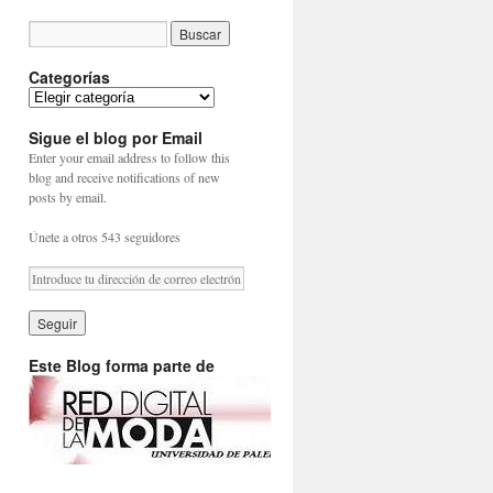
Categorías
Sigue el blog por Email
Enter your email address to follow this
blog and receive notifications of new
posts by email.
Únete a otros 543 seguidores
Este Blog forma parte de