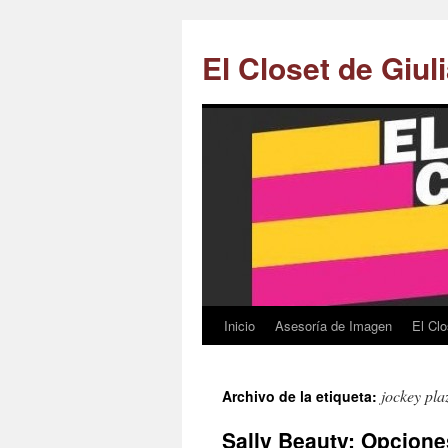
El Closet de Giul
Inicio
Asesoría de Imagen
El Clo
Saltar
al
jockey pla
Archivo de la etiqueta:
contenido.
Sally Beauty: Opcione