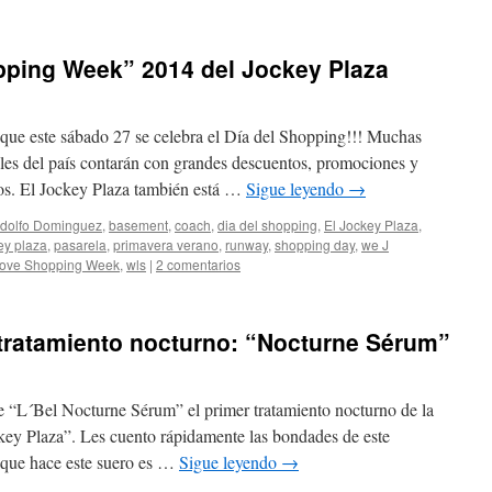
pping Week” 2014 del Jockey Plaza
e
El Closet de Giuliana
 que este sábado 27 se celebra el Día del Shopping!!! Muchas
ales del país contarán con grandes descuentos, promociones y
os. El Jockey Plaza también está …
Sigue leyendo
→
dolfo Dominguez
,
basement
,
coach
,
dia del shopping
,
El Jockey Plaza
,
ey plaza
,
pasarela
,
primavera verano
,
runway
,
shopping day
,
we J
ove Shopping Week
,
wls
|
2 comentarios
 tratamiento nocturno: “Nocturne Sérum”
loset de Giuliana
e “L´Bel Nocturne Sérum” el primer tratamiento nocturno de la
key Plaza”. Les cuento rápidamente las bondades de este
 que hace este suero es …
Sigue leyendo
→