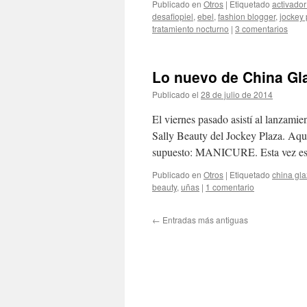
Publicado en
Otros
|
Etiquetado
activador
desafiopiel
,
ebel
,
fashion blogger
,
jockey 
tratamiento nocturno
|
3 comentarios
Lo nuevo de China Gla
Publicado el
28 de julio de 2014
de
El Clo
El viernes pasado asistí al lanzami
Sally Beauty del Jockey Plaza. Aquí
supuesto: MANICURE. Esta vez e
Publicado en
Otros
|
Etiquetado
china gl
beauty
,
uñas
|
1 comentario
←
Entradas más antiguas