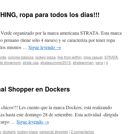
NG, ropa para todos los días!!!
El Closet de Giuliana
h Verde organizado por la marca americana STRATA. Esta marca
o peruano (tiene sólo 4 meses) y se caracteriza por tener ropa
 ellos mismos …
Sigue leyendo
→
erde
,
colores básicos
,
jockey plaza
,
live from within
,
ropa casual
,
STRATA
,
ata showroom
,
strata usa
,
stratasummer2015
,
stratawoman
,
vans
|
4
nal Shopper en Dockers
e
El Closet de Giuliana
s chicos!!! Les cuento que la marca Dockers, está realizando
aza hasta este domingo 28 de setiembre. Esta actividad -dirigida
a cargo …
Sigue leyendo
→
y
,
dockers
,
jockey plaza
,
personal shopper
|
2 comentarios