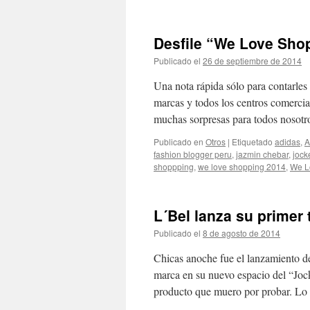
Desfile “We Love Sho
Publicado el
26 de septiembre de 2014
d
Una nota rápida sólo para contarles
marcas y todos los centros comerci
muchas sorpresas para todos nosotr
Publicado en
Otros
|
Etiquetado
adidas
,
A
fashion blogger peru
,
jazmin chebar
,
jock
shoppping
,
we love shopping 2014
,
We L
L´Bel lanza su primer
Publicado el
8 de agosto de 2014
de
El C
Chicas anoche fue el lanzamiento d
marca en su nuevo espacio del “Joc
producto que muero por probar. Lo