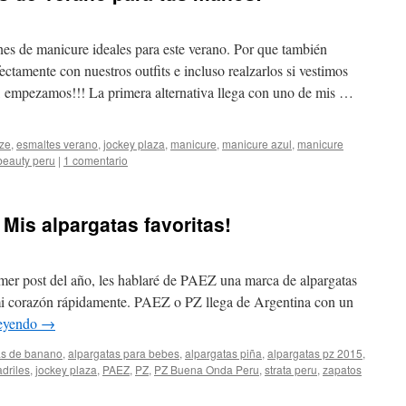
Closet de Giuliana
nes de manicure ideales para este verano. Por que también
ctamente con nuestros outfits e incluso realzarlos si vestimos
mpezamos!!! La primera alternativa llega con uno de mis …
aze
,
esmaltes verano
,
jockey plaza
,
manicure
,
manicure azul
,
manicure
 beauty peru
|
1 comentario
is alpargatas favoritas!
oset de Giuliana
mer post del año, les hablaré de PAEZ una marca de alpargatas
mi corazón rápidamente. PAEZ o PZ llega de Argentina con un
leyendo
→
as de banano
,
alpargatas para bebes
,
alpargatas piña
,
alpargatas pz 2015
,
driles
,
jockey plaza
,
PAEZ
,
PZ
,
PZ Buena Onda Peru
,
strata peru
,
zapatos