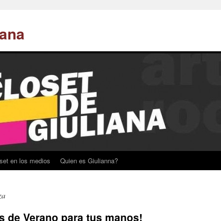
iana
set en los medios
Quien es Giulianna?
za
s de Verano para tus manos!