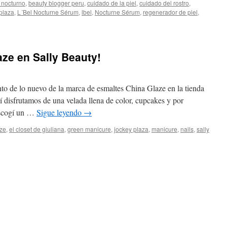
 nocturno
,
beauty blogger peru
,
cuidado de la piel
,
cuidado del rostro
,
plaza
,
L´Bel Nocturne Sérum
,
lbel
,
Nocturne Sérum
,
regenerador de piel
,
ze en Sally Beauty!
set de Giuliana
ento de lo nuevo de la marca de esmaltes China Glaze en la tienda
 disfrutamos de una velada llena de color, cupcakes y por
scogí un …
Sigue leyendo
→
aze
,
el closet de giuliana
,
green manicure
,
jockey plaza
,
manicure
,
nails
,
sally