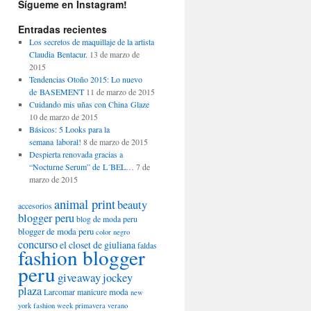
Sígueme en Instagram!
Entradas recientes
Los secretos de maquillaje de la artista
Claudia Bentacur.
13 de marzo de
2015
Tendencias Otoño 2015: Lo nuevo
de BASEMENT
11 de marzo de 2015
Cuidando mis uñas con China Glaze
10 de marzo de 2015
Básicos: 5 Looks para la
semana laboral!
8 de marzo de 2015
Despierta renovada gracias a
“Nocturne Serum” de L´BEL…
7 de
marzo de 2015
animal print
beauty
accesorios
blogger peru
blog de moda peru
blogger de moda peru
color negro
concurso
el closet de giuliana
faldas
fashion blogger
peru
giveaway
jockey
plaza
moda
Larcomar
manicure
new
york fashion week
primavera verano