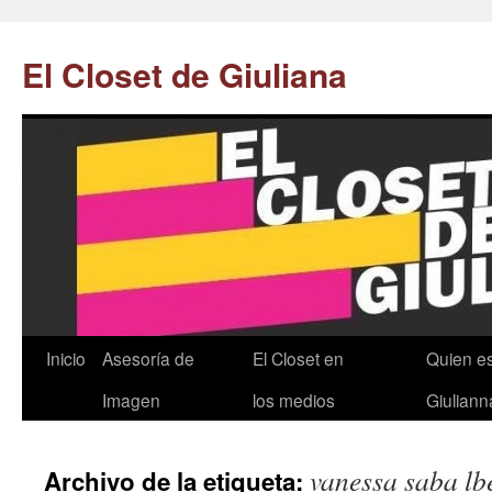
El Closet de Giuliana
Inicio
Asesoría de
El Closet en
Quien e
Saltar
Imagen
los medios
Giuliann
al
contenido.
vanessa saba lb
Archivo de la etiqueta: