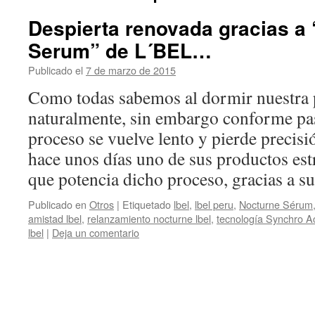
Despierta renovada gracias a
Serum” de L´BEL…
Publicado el
7 de marzo de 2015
de
El Closet de
Giuliana
Como todas sabemos al dormir nuestra p
naturalmente, sin embargo conforme pas
proceso se vuelve lento y pierde precis
hace unos días uno de sus productos es
que potencia dicho proceso, gracias a 
Publicado en
Otros
|
Etiquetado
lbel
,
lbel peru
,
Nocturne Sérum
amistad lbel
,
relanzamiento nocturne lbel
,
tecnología Synchro Ac
lbel
|
Deja un comentario