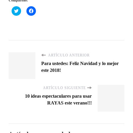
Compártelo:
Haz
Haz
clic
clic
para
para
compartir
compartir
en
en
Twitter
Facebook
(Se
(Se
abre
abre
en
en
una
una
ventana
ventana
nueva)
nueva)
ARTÍCULO ANTERIOR
Para ustedes: Feliz Navidad y lo mejor
este 2018!
ARTÍCULO SIGUIENTE
10 ideas espectaculares para usar
RAYAS este verano!!!