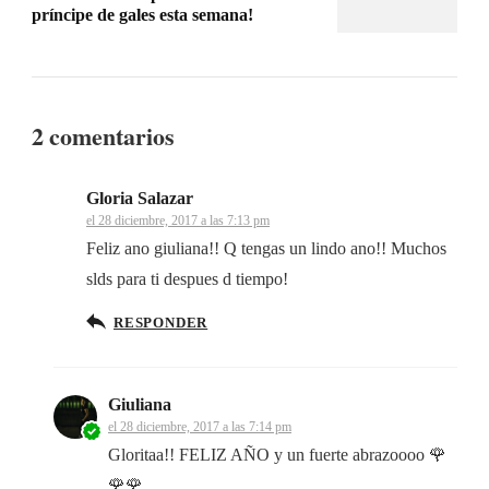
príncipe de gales esta semana!
2 comentarios
Gloria Salazar
el 28 diciembre, 2017 a las 7:13 pm
Feliz ano giuliana!! Q tengas un lindo ano!! Muchos
slds para ti despues d tiempo!
RESPONDER
Giuliana
el 28 diciembre, 2017 a las 7:14 pm
Gloritaa!! FELIZ AÑO y un fuerte abrazoooo 🌹
🌹🌹