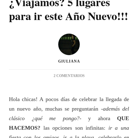
¿Viajamos? 5 lugares
para ir este Año Nuevo!!!
GIULIANA
EN
2 COMENTARIOS
¿VIAJAMOS?
5
LUGARES
Hola chicas! A pocos días de celebrar la llegada de
PARA
un nuevo año, muchas se preguntarán -
IR
además del
ESTE
clásico ¿qué me pongo?
- y ahora
QUE
AÑO
HACEMOS?
las opciones son infinitas:
ir a una
NUEVO!!!
fiesta con los amigos, ir a la playa, celebrarlo en