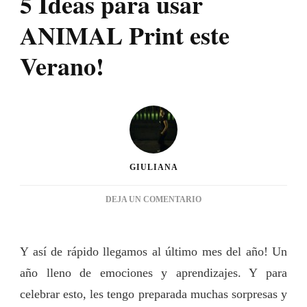
5 Ideas para usar
ANIMAL Print este
Verano!
GIULIANA
EN
DEJA UN COMENTARIO
5
IDEAS
PARA
Y así de rápido llegamos al último mes del año! Un
USAR
año lleno de emociones y aprendizajes. Y para
ANIMAL
PRINT
celebrar esto, les tengo preparada muchas sorpresas y
ESTE